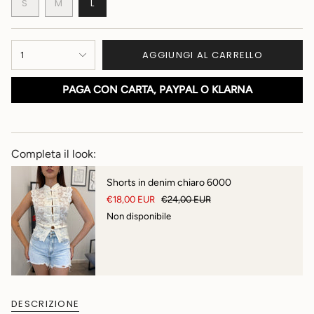
VARIANTE
VARIANTE
VARIANTE
S
M
L
ESAURITA
ESAURITA
ESAURITA
O
O
O
NON
NON
NON
{"in_cart_html"=>"
DISPONIBILE
DISPONIBILE
DISPONIBILE
AGGIUNGI AL CARRELLO
1
<span
class=\"quantity-
cart\">
PAGA CON CARTA, PAYPAL O KLARNA
{{
quantity
}}
</span>
nel
Completa il look:
carrello",
"decrease"=>"Diminuisci
Shorts in denim chiaro 6000
la
€18,00 EUR
€24,00 EUR
quantità
Non disponibile
per
{{
product
}}",
"multiples_of"=>"Incrementi
di
{{
DESCRIZIONE
quantity