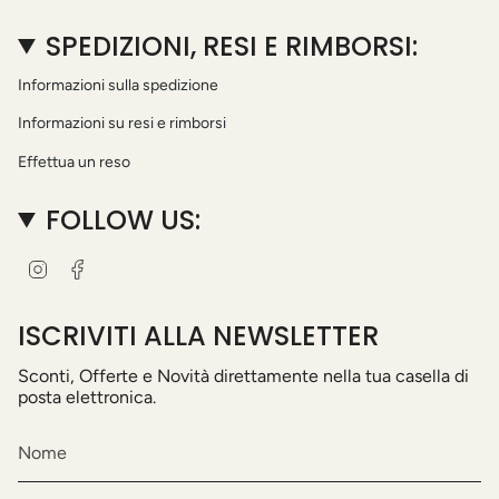
SPEDIZIONI, RESI E RIMBORSI:
Informazioni sulla spedizione
Informazioni su resi e rimborsi
Effettua un reso
FOLLOW US:
I
F
n
a
s
c
t
e
ISCRIVITI ALLA NEWSLETTER
a
b
g
o
Sconti, Offerte e Novità direttamente nella tua casella di
r
o
posta elettronica.
a
k
m