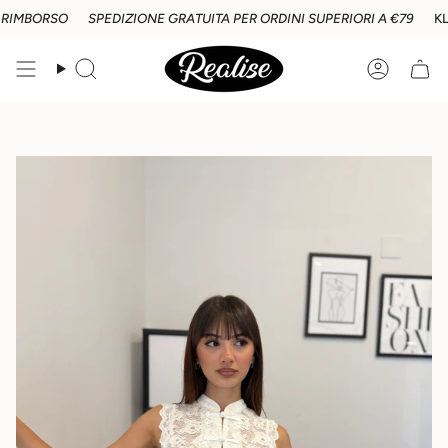
Vai
IMBORSO
SPEDIZIONE GRATUITA PER ORDINI SUPERIORI A €79
KLAR
al
contenuto
Cerca
Accoun