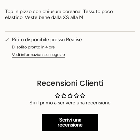
}}",
"minimum_of"=>"Minimo
Top in pizzo con chiusura coreana! Tessuto poco
di
elastico. Veste bene dalla XS alla M
{{
quantity
}}",
Ritiro disponibile presso
Realise
"maximum_of"=>"Massimo
di
Di solito pronto in 4 ore
{{
Vedi informazioni sul negozio
quantity
}}"}
Recensioni Clienti
Sii il primo a scrivere una recensione
Scrivi una
recensione