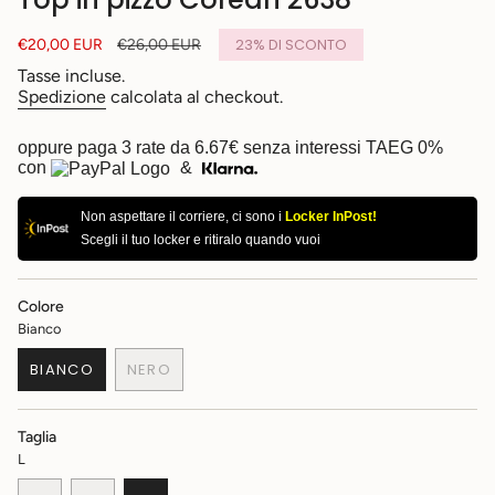
Prezzo
€20,00 EUR
Prezzo
€26,00 EUR
23%
DI SCONTO
di
base
Tasse incluse.
vendita
Spedizione
calcolata al checkout.
oppure paga 3 rate da
6.67€
senza interessi TAEG 0%
con
&
Non aspettare il corriere, ci sono i
Locker InPost!
Scegli il tuo locker e ritiralo quando vuoi
Colore
Bianco
BIANCO
NERO
VARIANTE
VARIANTE
ESAURITA
ESAURITA
O
O
Taglia
NON
NON
L
DISPONIBILE
DISPONIBILE